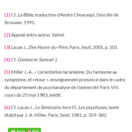
[1]
Cf.
La Bible
, traduction d’André Chouraqui, Desclée de
Brouwer, 1991.
[2]
Appelé entre autres
Yahvé
.
[3]
Lacan J.,
Des Noms-du-Père
, Paris, Seuil, 2005, p. 101.
[4]
Cf.
Genèse
et
Samuel 1
.
[5]
Miller J.-A., « L’orientation lacanienne. Du fantasme au
symptôme, et retour », enseignement prononcé dans le cadre
du département de psychanalyse de l’université Paris VIII,
cours du 25 mai 1983, inédit.
[6]
Cf. Lacan J.,
Le Séminaire
, livre III,
Les psychoses
, texte
établi par J.-A. Miller, Paris, Seuil, 1981, p. 359-360.