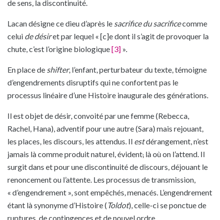
de sens, la discontinuité.
Lacan désigne ce dieu d’après le
sacrifice du sacrifice
comme
celui
de désir
et par lequel « [c]e dont il s’agit de provoquer la
chute, c’est l’origine biologique
[3]
».
En place de
shifter
, l’enfant, perturbateur du texte, témoigne
d’engendrements disruptifs qui ne confortent pas le
processus linéaire d’une Histoire inaugurale des générations.
Il est objet de désir, convoité par une femme (Rebecca,
Rachel, Hana), adventif pour une autre (Sara) mais rejouant,
les places, les discours, les attendus. Il
est
dérangement, n’est
jamais là comme produit naturel, évident
,
là où on l’attend. Il
surgit dans et pour une discontinuité de discours, déjouant le
renoncement ou l’attente. Les processus de transmission,
« d’engendrement », sont empêchés, menacés. L’engendrement
étant là synonyme d’Histoire (
Toldot
), celle-ci se ponctue de
ruptures, de contingences et de nouvel ordre.