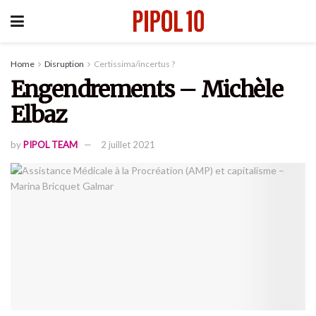
Home
Disruption
Certissima/incertus ?
Engendrements – Michèle
Elbaz
by
PIPOL TEAM
2 juillet 2021