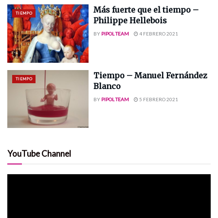
Más fuerte que el tiempo –
TIEMPO
Philippe Hellebois
BY
PIPOL TEAM
4 FEBRERO 2021
Tiempo – Manuel Fernández
TIEMPO
Blanco
BY
PIPOL TEAM
5 FEBRERO 2021
YouTube Channel
Reproductor
de
vídeo