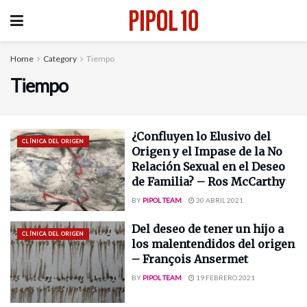
Home
Category
Tiempo
Tiempo
¿Confluyen lo Elusivo del
CLÍNICA DEL ORIGEN
Origen y el Impase de la No
Relación Sexual en el Deseo
de Familia? – Ros McCarthy
BY
PIPOL TEAM
30 ABRIL 2021
Del deseo de tener un hijo a
CLÍNICA DEL ORIGEN
los malentendidos del origen
– François Ansermet
BY
PIPOL TEAM
19 FEBRERO 2021