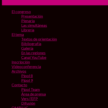
El congreso
Presentación
Plenaria
Las simultáneas
Librería
El tema
Textos de orientación
Bibliografía
Galería
En las regiones
Canal YouTube
Inscripción
Videoconferencia
Archivos
Pipol 8
Pipol 9
Contacto
Pipol Team
Área de prensa
Vers l’EFP
Difusión
OMBILIC