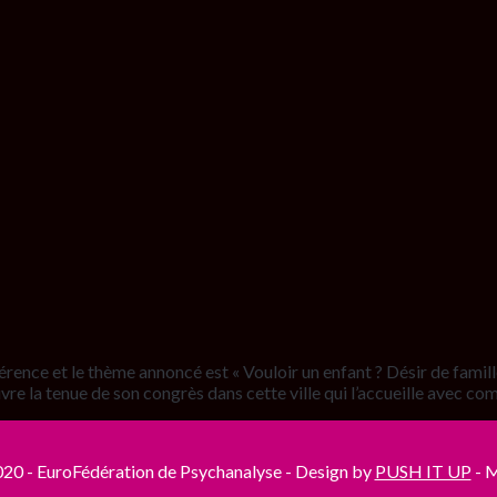
ence et le thème annoncé est « Vouloir un enfant ? Désir de famille e
vre la tenue de son congrès dans cette ville qui l’accueille avec co
20 - EuroFédération de Psychanalyse - Design by
PUSH IT UP
-
M