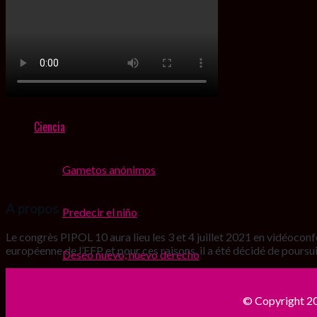
certissima/incertus ?
Cuestión de género
Ciencia
Gametos anónimos
A propos
Predecir el niño
Le congrès PIPOL 10 aura lieu les 3 et 4 juillet 2021 en vidéoconfér
européenne de l’EFP et pour ces raisons, il a été décidé de poursui
Deseo nuevo, nuevo derecho
© Copyright 20