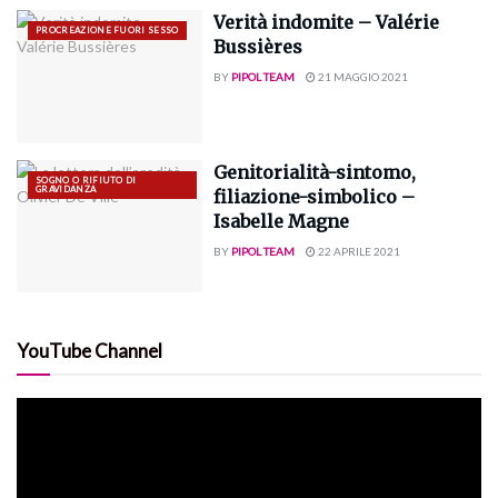
Verità indomite – Valérie
PROCREAZIONE FUORI SESSO
Bussières
BY
PIPOL TEAM
21 MAGGIO 2021
Genitorialità-sintomo,
SOGNO O RIFIUTO DI
GRAVIDANZA
filiazione-simbolico –
Isabelle Magne
BY
PIPOL TEAM
22 APRILE 2021
YouTube Channel
Video
Player