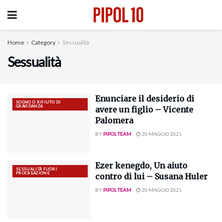
Home
Category
Sessualità
Sessualità
Enunciare il desiderio di
SOGNO O RIFIUTO DI
GRAVIDANZA
avere un figlio – Vicente
Palomera
BY
PIPOL TEAM
20 MAGGIO 2021
Ezer kenegdo, Un aiuto
SESSUALITÀ FUORI
PROCREAZIONE
contro di lui – Susana Huler
BY
PIPOL TEAM
20 MAGGIO 2021